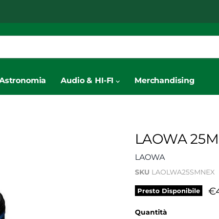
Astronomia
Audio & HI-FI
Merchandising
LAOWA 25MM
LAOWA
SKU
LAOLWA25SMNEX
Pr
€
Presto Disponibile
Quantità