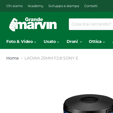
Chi siamo
Academy
Sviluppo e stampa
Contatti
Foto & Video
Usato
Droni
Ottica
Home
LAOWA 25MM F2.8 SONY E