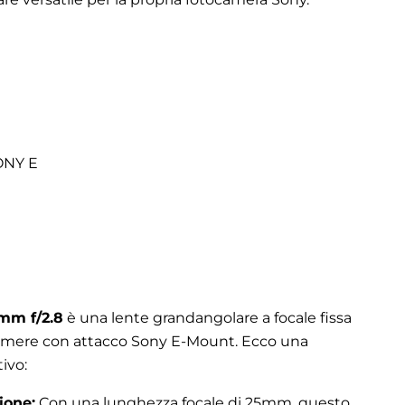
ONY E
mm f/2.8
è una lente grandangolare a focale fissa
amere con attacco Sony E-Mount. Ecco una
ivo:
ione:
Con una lunghezza focale di 25mm, questo